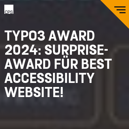
Zum
Zur
Zum
Hauptinhalt
Hauptnavigation
Seitenende
springen
springen
springen
Logo
M
coding.
ö
powerful.
TYPO3 AWARD
systems.
2024: SURPRISE-
AWARD FÜR BEST
ACCESSIBILITY
WEBSITE!