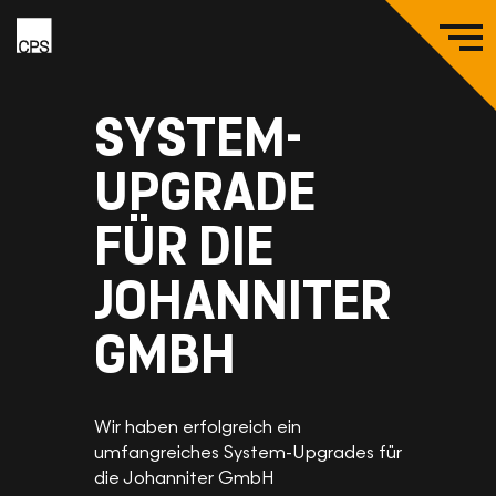
Zum
Zur
Zum
Hauptinhalt
Hauptnavigation
Seitenende
springen
springen
springen
Logo
M
coding.
ö
powerful.
SYSTEM-
systems.
UPGRADE
FÜR DIE
JOHANNITER
GMBH
Wir haben erfolgreich ein
umfangreiches System-Upgrades für
die Johanniter GmbH